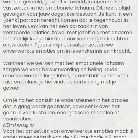
worden gevoeld, geuit of verwerkt, kunnen ze zich
vastzetten in het emotionele lichaam. Dit heeft altijd
gevolgen voor jouw dagelijkse bestaan. Je kunt in een
(denk)patroon terecht komen dat je tegenhoudt in
het leven. Ook kan het een oorzaak zijn van
verstoorde relaties, zowel met jezelf als met anderen.
Uiteindelijk kun je hierdoor ook lichamelijke klachten
ontwikkelen. Tijdens mijn consulten zetten we
onverwerkte emoties om in levenskennis en -kracht.
Wanneer we werken met het emotionele lichaam
zorgen we voor bewustwording en heling. Oude
emoties worden losgelaten, er ontstaat ruimte voor
rust en balans, je hervindt de verbinding met je
gevoel.
Om je na het consult te ondersteunen in het proces
dat in gang wordt gebracht, adviseer ik over het
gebruik van kristallen, energetische middelen of
visualisaties.
NEI-therapie
Voor het omzetten van onverwerkte emoties maak ik
onder meer gebruik van de NEI-methode. NEI staat